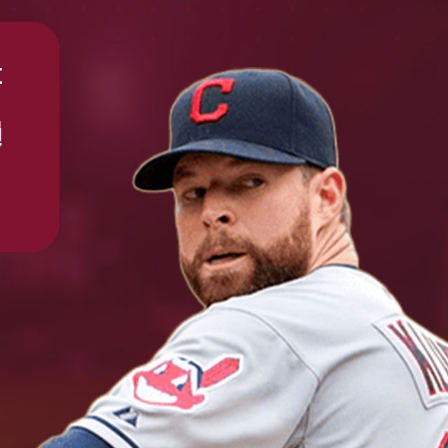
頁面
星城
星城online官方
歐博
歐博儲值
歐博娛樂
歐博娛樂城
歐博百家樂
歐博評價
滿貫大亨
神來也
老子有錢
金合發
錢街online
龍虎
近期文章