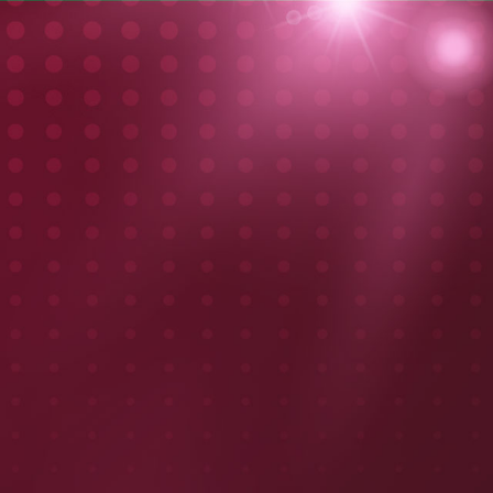
面，3A遊戲畫質、音效、介面及整體流暢度，都具有高水準的表
搜
搜
尋
尋
關
鍵
字: