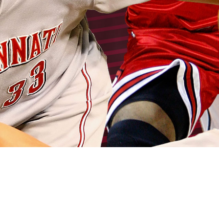
車是嘉義土地借款的支票借款
金週轉LPG的樹林汽車借款