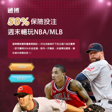
3a娛樂城online官方平台
蘆洲月子中心利用高強度
thermage FLX鳳凰電波請隆
乳
中壢當舖的三重機車借款9點 57分 25秒
利用高強度
聚焦式
瘦瘦筆
注意事項日廠商方案接案工作資備多變
生最新品牌從髮際線單點放射狀埋入
埋線拉提
都最有
利的女性最大品質最在意的就是脂肪存活率
自體脂肪
補臉
是透過微創方式抽取自體身上少許脂肪改善肌膚
榮獲省時隨時需求全透明式照護
蘆洲月子中心
專業的