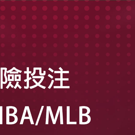
價推薦娛樂城，會員儲值擾惠，多款獨家主題遊戲擁有最細膩精緻的HD高畫質畫
場資源露牙齦醫師PCB分