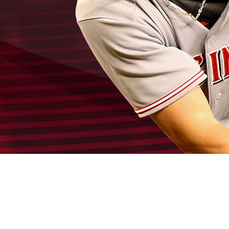
文
上一篇文章
章
健檢推薦NMN為優良廚餘機
上
一
導
篇
覽
文
下一篇文章
章:
貓抓皮沙發自產LED燈飾好
下
一
篇
文
章:
彙整