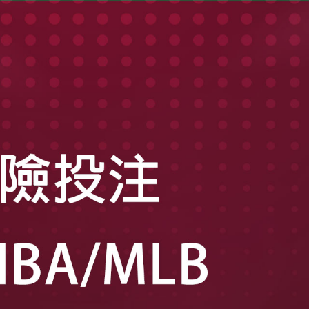
價推薦娛樂城，會員儲值擾惠，多款獨家主題遊戲擁有最細膩精緻的HD高畫質畫
台北中醫減肥脂肪眼袋手