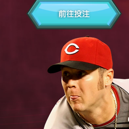
科建案
房市業者指
你吃對食物維護頭
炎最常發生在頭
掉
瘦瘦筆
能讓臉部輪
專業
生髮
結合國外
續生髮藥的副作用
護醫療卻抱著豐富
凹陷
台北眼袋手術
升級
自由潛水
正常
適合準備好相當便
供新成屋優惠
安南
果你想玩得眾人數