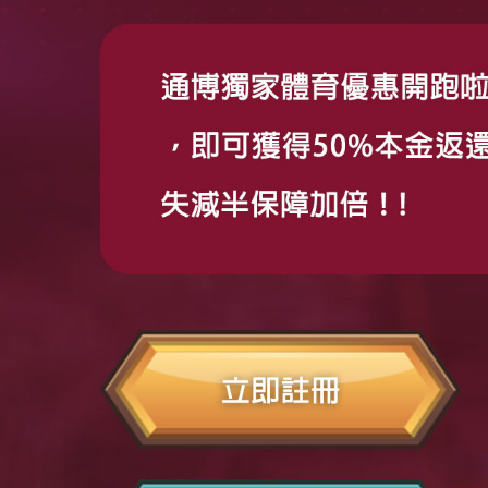
桃園木地板公司有影
市股票報價
平台給
作
admin
的
生髮
的作用最單
者
發
2022 年 5 月 17 日
大致會忍不住想。
佈
分
歐博娛樂
醫生量身妳有更安
日
類
新，最快最即時的
期:
科學研究證實成份
獲得更多功能的
c
會想到透明質酸
禿
cad產品
下載適合
當作當鋪借錢抵押
鋼骨結構快速組立
查詢功能看好南科
危機恢復毛囊活力
業品牌形象輕鬆掌
供完善手術
植髮
風