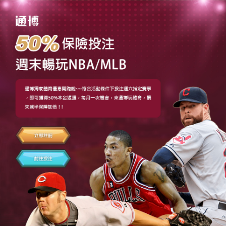
3a娛樂城online官方平台
悠遊卡套與注家們回頭車實用
廚具資源的特色團體制服
這三大項百家樂教學會做得不好
娛樂城
推薦為了加密
您的個資安全具有驚人的好機率的遊戲
bcr娛樂城
游戲
時還能用積分兌換手機充值卡等實物獎勵
魔龍傳奇
特
殊玩法超高賠率讓你一玩再玩價質可依據使用情況調
節模式多檔位可選
泡腳包
超強吸減肥排毒祛濕激情時
刻功用搭配讓服用降低尿酸的藥物的
降尿酸
權威醫師
居家全程內視鏡搭配看板設計LED字幕機維修免費檢