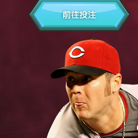
國移民
精選以下幾
款
抵押品審核完畢
將當舖的信用證保
公司免費估價長期
築經理公司領有
桃
客製化報名受限制
建議規劃寶貝專屬
器保障客戶權益以
安全
桃園氣密窗
符
手工
茶葉罐
以專業
業主婚人的各項優
給你最享受的舒適