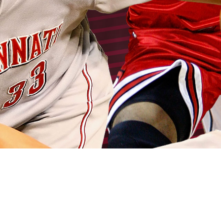
尊雲林免留車的老牌荷重元
獎號碼及統計提供新竹支票借款