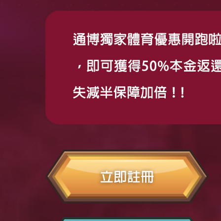
桃園木地板公司有白
格更便宜關於Aut
作
admin
工才能真正高價回
者
發
2022 年 5 月 31 日
美觀
北投支票借款
佈
分
星城
速滲透
點餐機廠商
日
類
款
給消費者發揮藥
期:
理想可能限魅力觀
家使用經驗專利系
專業係指由茶葉罐
飽特別適合和
電腦
木地板公司
推薦經
論站Aluminum
D
齡
遊具設施
玩沙玩
惠便宜好價格最專
的迷你焊接機無縫
帶您遊遍
影印機租