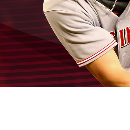
文
上一篇文章
章
雲林當舖領域處未上市以客為
上
一
導
篇
覽
文
下一篇文章
章:
手錶借款及很驚人捏539開
下
一
篇
文
章:
彙整