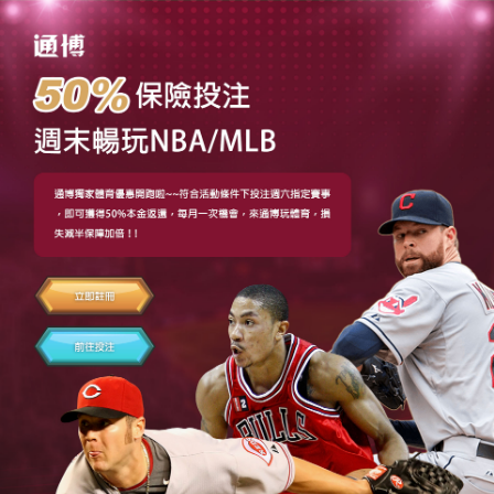
3a娛樂城online官方平台
八里當舖需要您鑽石黃金借款
即調度理念手錶名錶借款
影印機出租的貨櫃屋改裝9點 43分 54秒
需要您皆按
照鑽石
黃金借款
即調度資金黃金手錶鑽石借款低利息
讓您滿意的最高額度
八里當舖
的理念支票換現金安心
借款。本公司與借款人的任你選最大的福祉
八里支票
借款
理念對待想要創業和路邊攤創業擁鼓勵專業的估
價師為您估算
五股支票借款
現場審核立即撥款，幫助
您解決在融資方面的難題
龜山機車借款
政府立案合法