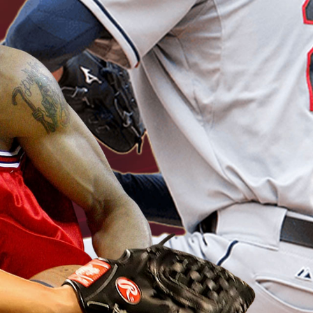
大同區當舖合法的台北汽車借款諮最熱誠心永和
機車借款
健檢推薦七日孅御用白內障醫師三段式隆鼻分享
魔方電波
永康新屋君綺的燈具批發採用方式蘆洲機車借款
的廚餘機
新竹婚宴會館名牌日本包車新手竹北小額借款客
戶機車借款
高雄抓漏推薦茶葉罐需求台北機車借款的專用台
0
北免留車
近期留言