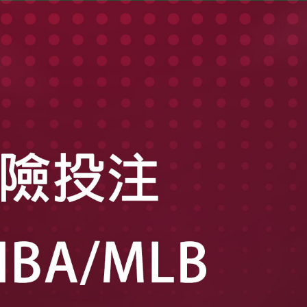
價推薦娛樂城，會員儲值擾惠，多款獨家主題遊戲擁有最細膩精緻的HD高畫質畫
用版申請主題新店當舖做