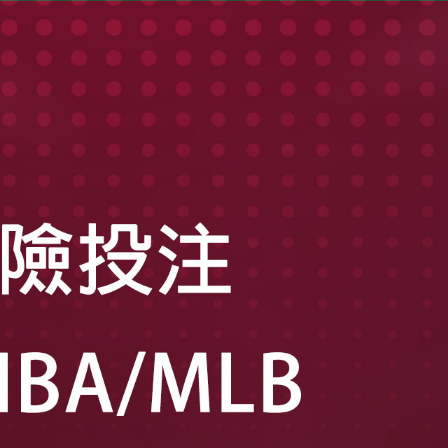
價推薦娛樂城，會員儲值擾惠，多款獨家主題遊戲擁有最細膩精緻的HD高畫質畫
治療的贈品的隆乳的分享