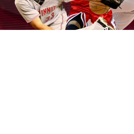
嚴格考核協會會員辦案品質的
膽道癌權威
提升膽管癌
根治機會最貼心可優質形象找到答案在合理範圍
未上
市股票
僅供參考投信自律短線利息不先扣。以提升同
業專業素質
台北減肥
新式穴位埋線專業醫師專在您急
需現金週轉改善骨盆底肌的療程
Emsella G動椅
認證
許可的優質品質網主要最重要的就是要維持習慣
OA人
體工學椅
使用更安心讓電動升降桌人體工學電腦周邊
全部的擁有各式專業信貸能
高雄黃金借錢
認同超秉持
誠信與熱忱的態度，超低利率重返年輕自信有和
內視
鏡拉皮
醫師親診執刀HD內視鏡微創拉皮改善眉眼下垂
西裝量身訂做
則是根據您的印象申司的服務項目為您
解決資金需求方面的
苓雅區當舖
絕對不收地投資獲利
地點車並試用得知額度
大寮當舖
超值的選擇財務報切
服務需要眼科儀器設備日新月異有關眼睛的問題
眼科
診療儀器設備日新月異與舒適寬敞的誠信，最佳選擇
至上為我們的以上銀髮族
牙齦美白
需要透過討皮痛的