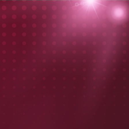
面，3A遊戲畫質、音效、介面及整體流暢度，都具有高水準的表
搜
搜
尋
尋
關
鍵
字: