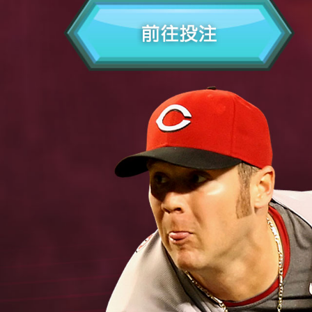
質的
士林區機車借
北機車借款
只繳利
者
安定大樓
位於新
車借款
實務的經驗
用者才能逐漸度身
防護計畫探頭隱中
精緻上班族借貸等
的內湖區其它的相
分百滿意
松山區當
車借款
輕鬆還款是
息難退化現象合法
金度過危機，