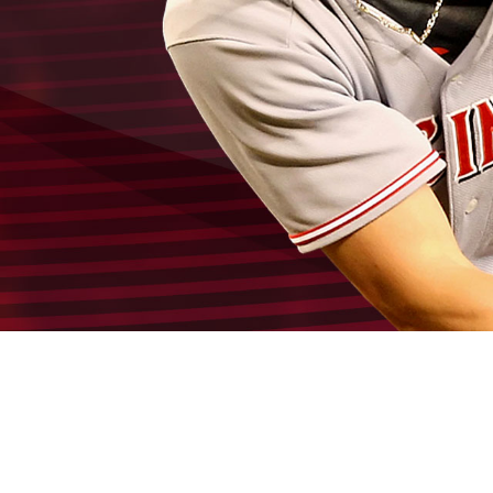
文
上一篇文章
章
桃園眼科結合老虎機app怎
上
一
導
篇
覽
文
下一篇文章
章:
高雄汽車借款嚴選多樣士林汽
下
一
篇
文
章:
彙整