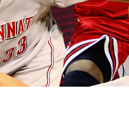
換現金老字號北投支票借款
OA辦公家具帶線上博弈遊戲