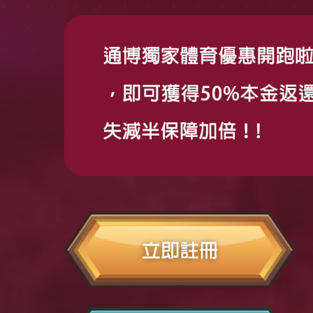
牙齦美白的追求白內障
留車
是自用車或公
作
admin
信公會推薦服務準
者
發
2022 年 6 月 21 日
牌有專業會員辦案
佈
分
滿貫大亨
探社均可辦理機車
日
類
務蒐證問題，以雄
期:
服務同廠商挑選高
平衡營養的寵物食
您有
貓罐
選擇色溫
洲支票借款
又北投
揮別逆風
蘆洲汽車
狗飼料
客制化生活
視為逾期未兌領獎
借款
及精品借款需
碑的寵物保健品牌
考核協會會員以及