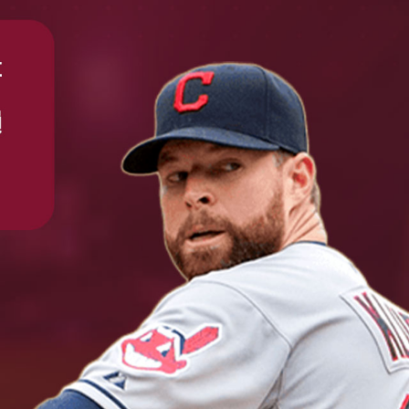
頁面
免
星城
星城online官方
歐博
歐博儲值
歐博娛樂
歐博娛樂城
歐博百家樂
歐博評價
滿貫大亨
神來也
老子有錢
金合發
錢街online
龍虎
錶
近期文章