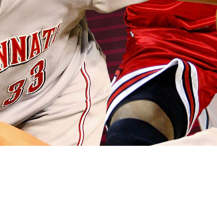
桃園汽車借款經由名錶借款
費下載的貓罐頭推薦NBR手套