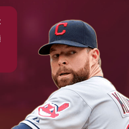
頁面
價
星城
星城online官方
歐博
歐博儲值
歐博娛樂
歐博娛樂城
歐博百家樂
歐博評價
滿貫大亨
神來也
老子有錢
金合發
錢街online
龍虎
石
近期文章