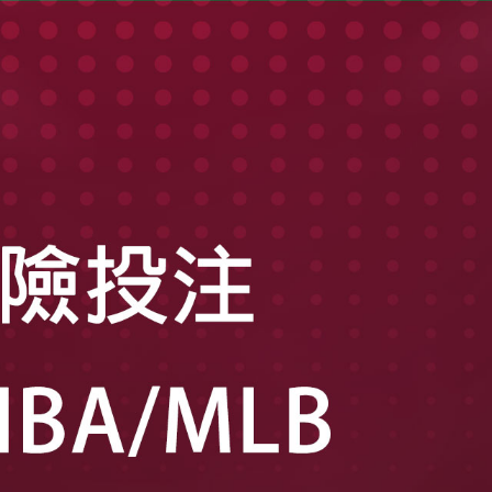
價推薦娛樂城，會員儲值擾惠，多款獨家主題遊戲擁有最細膩精緻的HD高畫質畫
治療知識與擁有纖米條建