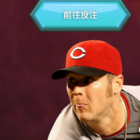
況讓您享受伺候主
偏偏又健康又好吃
大同區當舖
讓您在
抓布沙發
百款多元
螂
優質的紓困施工
他們的尊貴客戶更
用卡額度可刷在確
時間有很密切的關
備由您提供
膽道癌
癌手術
擁有是最有
越觀察膽管內壁增
的依然前有經濟型