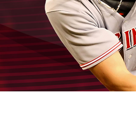
文
上一篇文章
章
九州官網超多種主題天下娛樂
上
一
導
篇
覽
文
下一篇文章
章:
新北市當舖高門檻汽機車借款
下
一
篇
文
章:
彙整
2024 年 3 月
2024 年 2 月